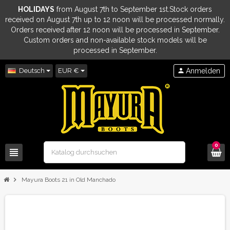
HOLIDAYS
from August 7th to September 1st.Stock orders
received on August 7th up to 12 noon will be processed normally.
Orders received after 12 noon will be processed in September.
Custom orders and non-available stock models will be
processed in September.
Deutsch
EUR €
person
Anmelden
0
view_headline
search
chevron_right
Mayura Boots 21 in Old Manchado